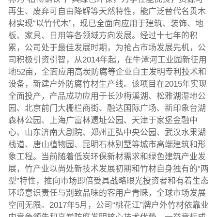
再生、废弃可自由降解等天然特性，能广泛替代名贵木
材实现“以竹代木”，现已全面向应用于建筑、装饰、地
板、家具、日用等各领域方向发展。经过十七年的积
累，公司处于最佳发展时期，为抢占市场发展先机，公
司积极引资引智，从2014年起，在牛潭河工业园新征用
地52亩，全面应用高炭防腐等企业自主发明专利技术和
设备，新建户外防腐竹材生产线。该项目在2015年实现
全面投产，产品成功应用于长沙梅溪湖、松雅湖湿地公
园、北京前门大栅栏商街、融达国际广场、新印象台湖
森林公园、上海广富林遗址公园、天津于家堡金融中
心、山东济南大剧院、郑州正弘中央公园、武汉水果湖
栈道、唐山植物园、昆明石林别墅等城市高端建筑和形
象工程。当前随着低炭环保新材需求和绿色建筑产业发
展，竹产业以尚处新技术发展初期和竹材自身独有的“两
型”特性，推向市场即倍受具战略眼光投资者和有着生态
环境意识责任与别致品味的客用户青睐，全球市场发展
空间无限。2017年5月，公司“桃花江”牌户外竹材依靠业