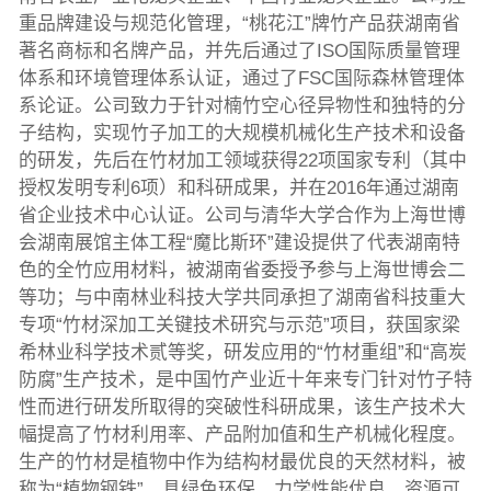
重品牌建设与规范化管理，“桃花江”牌竹产品获湖南省
著名商标和名牌产品，并先后通过了ISO国际质量管理
体系和环境管理体系认证，通过了FSC国际森林管理体
系论证。公司致力于针对楠竹空心径异物性和独特的分
子结构，实现竹子加工的大规模机械化生产技术和设备
的研发，先后在竹材加工领域获得22项国家专利（其中
授权发明专利6项）和科研成果，并在2016年通过湖南
省企业技术中心认证。公司与清华大学合作为上海世博
会湖南展馆主体工程“魔比斯环”建设提供了代表湖南特
色的全竹应用材料，被湖南省委授予参与上海世博会二
等功；与中南林业科技大学共同承担了湖南省科技重大
专项“竹材深加工关键技术研究与示范”项目，获国家梁
希林业科学技术贰等奖，研发应用的“竹材重组”和“高炭
防腐”生产技术，是中国竹产业近十年来专门针对竹子特
性而进行研发所取得的突破性科研成果，该生产技术大
幅提高了竹材利用率、产品附加值和生产机械化程度。
生产的竹材是植物中作为结构材最优良的天然材料，被
称为“植物钢铁”，具绿色环保，力学性能优良，资源可