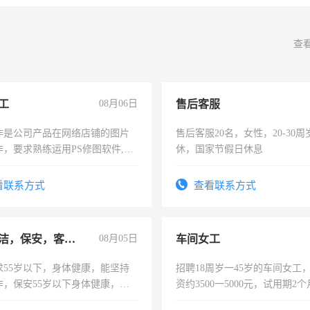
查
工
08月06日
售后客服
作是公司产品在网络店铺的图片
售后客服20名，女性，20-30
作，要求熟练运用PS修图软件,工
休，国家节假日休息
每天8小时，待遇优厚。
看联系方式
查看联系方式
急招保洁，保安，客服，工程
08月05日
车间女工
求55岁以下，身体健康，能坚持
招聘18周岁一45岁的车间女工
作，保安55岁以下身体健康，有
资约3500一5000元，试用期2
形象端庄，遵纪守法，无犯罪记
险，有年薪假，年底福利