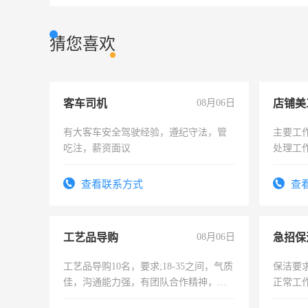
猜您喜欢
客车司机
08月06日
店铺美
有大客车安全驾驶经验，遵纪守法，管
主要工
吃注，薪资面议
处理工
作时间
查看联系方式
查
工艺品导购
08月06日
工艺品导购10名，要求;18-35之间，气质
保洁要
佳，沟通能力强，有团队合作精神，有
正常工
上进心，有工作经验者优先！
责任心