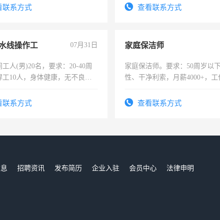
服要求45岁以下高中以上文化，
看联系方式
查看联系方式
工作认真，性格开朗有良好沟通
工程，懂水电维修。
水线操作工
07月31日
家庭保洁师
工人(男)20名，要求：20-40周
家庭保洁师。要求：50周岁以
焊工10人，身体健康，无不良嗜
性、干净利索，月薪4000+，
：4500-7000元，标准八人间住
时间灵活，不需坐班，适合宝
费发放劳保用品，两班倒，每月
太太等。
看联系方式
查看联系方式
时发放工资，工作时间10小时
信息
招聘资讯
发布简历
企业入驻
会员中心
法律申明
们