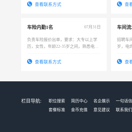
录，客
查看联系方式
查
懂电脑
能力，
车险内勤1名
07月31日
车间流
负责车险报价出单，要求：大专以上学
招聘车间
历，女性，年龄22-35岁之间，熟悉电脑
岁，电
操作，工作态度认真，具有团队精神，
好。薪资
试用期1-3个月，转正后交纳五险，
宿，免
查看联系方式
查
25号准
栏目导航:
职位搜索
简历中心
名企展示
一句话
套餐标准
金币充值
意见建议
联系我