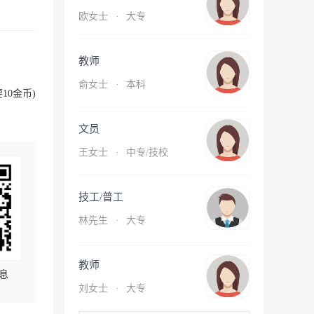
欧女士
·
大专
教师
俞女士
·
本科
10金币)
文员
王女士
·
中专/技校
技工/普工
林先生
·
大专
教师
息
刘女士
·
大专