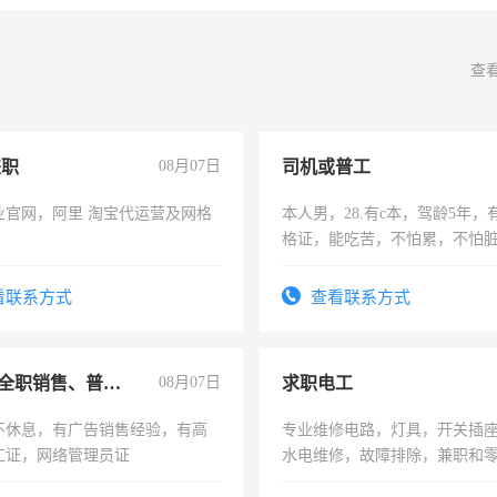
查
兼职
08月07日
司机或普工
业官网，阿里 淘宝代运营及网格
本人男，28.有c本，驾龄5年，
格证，能吃苦，不怕累，不怕
实，需求稳定工作一份，保险
看联系方式
查看联系方式
兼职或全职销售、普工、维修
08月07日
求职电工
不休息，有广告销售经验，有高
专业维修电路，灯具，开关插
工证，网络管理员证
水电维修，故障排除，兼职和