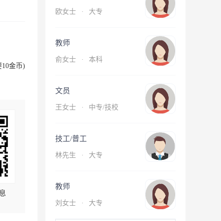
欧女士
·
大专
教师
俞女士
·
本科
10金币)
文员
王女士
·
中专/技校
技工/普工
林先生
·
大专
教师
息
刘女士
·
大专