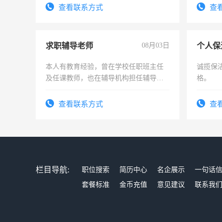
结识有识之士，共享未来。
查看联系方式
查
求职辅导老师
08月03日
个人保
本人有教育经验，曾在学校任职班主任
诚揽保
及任课教师，也在辅导机构担任辅导教
格。
师，求周一至周五辅导老师的工作
查看联系方式
查
栏目导航:
职位搜索
简历中心
名企展示
一句话
套餐标准
金币充值
意见建议
联系我