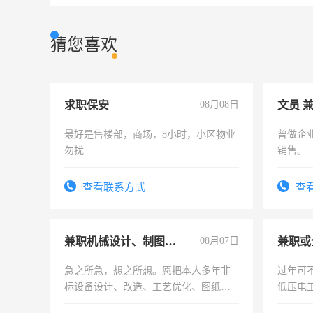
猜您喜欢
求职保安
08月08日
文员 
最好是售楼部，商场，8小时，小区物业
曾做企
勿扰
销售。
查看联系方式
查
兼职机械设计、制图、设备改造
08月07日
急之所急，想之所想。愿把本人多年非
过年可
标设备设计、改造、工艺优化、图纸制
低压电
作和分解的经验与您分享。 真诚合作，