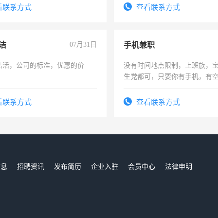
看联系方式
查看联系方式
洁
07月31日
手机兼职
洁活，公司的标准，优惠的价
没有时间地点限制，上班族，
生党都可，只要你有手机，有
间，一单一结，一天二三十不
勤快的四五十，每天挣零花钱
看联系方式
查看联系方式
信息
招聘资讯
发布简历
企业入驻
会员中心
法律申明
们